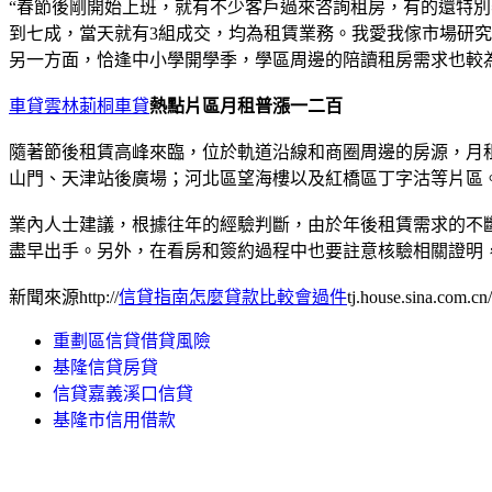
“春節後剛開始上班，就有不少客戶過來咨詢租房，有的還特別
到七成，當天就有3組成交，均為租賃業務。我愛我傢市場研
另一方面，恰逢中小學開學季，學區周邊的陪讀租房需求也較
車貸雲林莿桐車貸
熱點片區月租普漲一二百
隨著節後租賃高峰來臨，位於軌道沿線和商圈周邊的房源，月租
山門、天津站後廣場；河北區望海樓以及紅橋區丁字沽等片區
業內人士建議，根據往年的經驗判斷，由於年後租賃需求的不
盡早出手。另外，在看房和簽約過程中也要註意核驗相關證明
新聞來源http://
信貸指南怎麼貸款比較會過件
tj.house.sina.com.
重劃區信貸借貸風險
基隆信貸房貸
信貸嘉義溪口信貸
基隆市信用借款