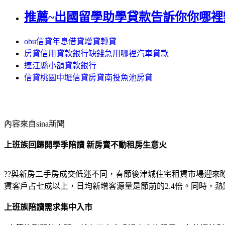
推薦~出國留學助學貸款告訴你你哪裡
obu信貸年息借貸增貸轉貸
房貸信用貸款銀行缺錢急用哪裡汽車貸款
連江縣小額貸款銀行
信貸桃園中壢信貸房貸南投魚池房貸
內容來自sina新聞
上班族回歸開學季陪讀 新房賣不動租房生意火
??與新房二手房成交低迷不同，春節後津城住宅租賃市場迎
賃客戶占七成以上，日均新增客源量是節前的2.4倍。同時，熱
上班族陪讀需求集中入市