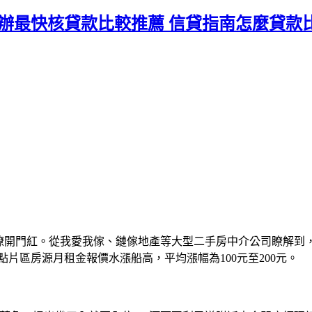
辦最快核貸款比較推薦 信貸指南怎麼貸款
來瞭開門紅。從我愛我傢、鏈傢地產等大型二手房中介公司瞭解到
點片區房源月租金報價水漲船高，平均漲幅為100元至200元。