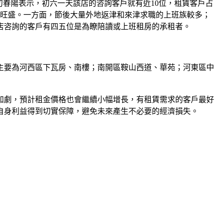
初春陽表示，初六一天該店的咨詢客戶就有近10位，租賃客戶占
求旺盛。一方面，節後大量外地返津和來津求職的上班族較多；
店咨詢的客戶有四五位是為瞭陪讀或上班租房的承租者。
區主要為河西區下瓦房、南樓；南開區鞍山西道、華苑；河東區中
加劇，預計租金價格也會繼續小幅增長，有租賃需求的客戶最好
自身利益得到切實保障，避免未來產生不必要的經濟損失。