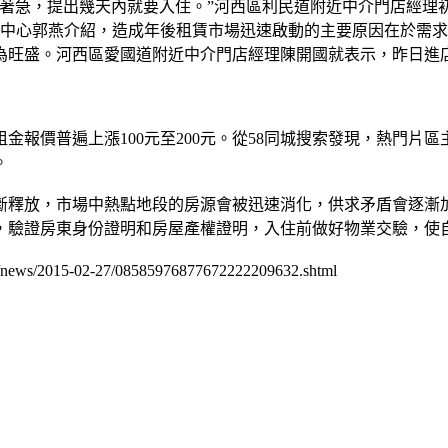
著急，提出幾天內就要入住。”河西區利民道附近中介門店經理
究中心郭燕介紹，造成年後租賃市場迅速啟動的主要原因在於需
為旺盛。河西區愛國道附近中介門店經理陳開國就表示，昨日進
金報價普遍上漲100元至200元。從58同城搜索發現，熱門片
。
斷釋放，市場中熱點地段的房源會被迅速消化，供求矛盾會逐漸
，驗證房東身份證明和房屋產權證明，入住前做好物業交驗，使
cn/news/2015-02-27/08585976877672222209632.shtml